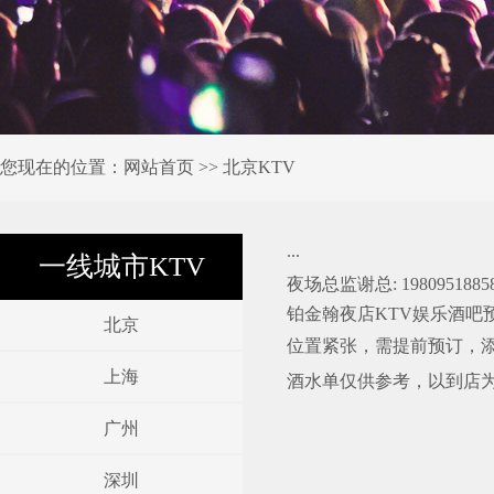
您现在的位置：
网站首页
>> 北京KTV
...
一线城市KTV
夜场总监谢总: 19809518
铂金翰夜店KTV娱乐酒吧预定网
北京
位置紧张，需提前预订，
上海
酒水单仅供参考，以到店
广州
深圳